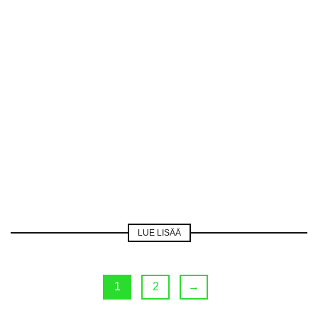
LUE LISÄÄ
1
2
→