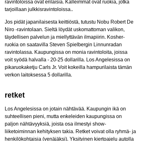
ravintoloissa ovat erilaisia. Kalleimmat ovat ruokia, jotka
tarjoillaan julkkisravintoloissa..
Jos pidät japanilaisesta keittiöstä, tutustu Nobu Robert De
Niro -ravintolaan. Sieltä löydät uskomattoman valikon,
täydellisen palvelun ja miellyttävän ilmapiirin. Kosher-
ruokia on saatavilla Steven Spielbergin Linnunradan
ravintolassa. Kaupungissa on monia ravintoloita, joissa
voit syödä halvalla - 20-25 dollarilla. Los Angelesissa on
pikaruokaketju Carls Jr. Voit kokeilla hampurilaista tämän
verkon laitoksessa 5 dollarilla.
retket
Los Angelesissa on jotain nähtävää. Kaupungin ikä on
suhteellisen pieni, mutta enkeleiden kaupungissa on
paljon nähtävyyksiä, joista osa ilmestyi show-
liiketoiminnan kehityksen takia. Retket voivat olla ryhmä- ja
henkilökohtaisia ​​(venäjäksi). Yksityinen kiertoajelu autolla