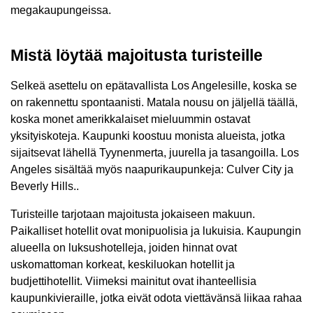
megakaupungeissa.
Mistä löytää majoitusta turisteille
Selkeä asettelu on epätavallista Los Angelesille, koska se
on rakennettu spontaanisti. Matala nousu on jäljellä täällä,
koska monet amerikkalaiset mieluummin ostavat
yksityiskoteja. Kaupunki koostuu monista alueista, jotka
sijaitsevat lähellä Tyynenmerta, juurella ja tasangoilla. Los
Angeles sisältää myös naapurikaupunkeja: Culver City ja
Beverly Hills..
Turisteille tarjotaan majoitusta jokaiseen makuun.
Paikalliset hotellit ovat monipuolisia ja lukuisia. Kaupungin
alueella on luksushotelleja, joiden hinnat ovat
uskomattoman korkeat, keskiluokan hotellit ja
budjettihotellit. Viimeksi mainitut ovat ihanteellisia
kaupunkivieraille, jotka eivät odota viettävänsä liikaa rahaa