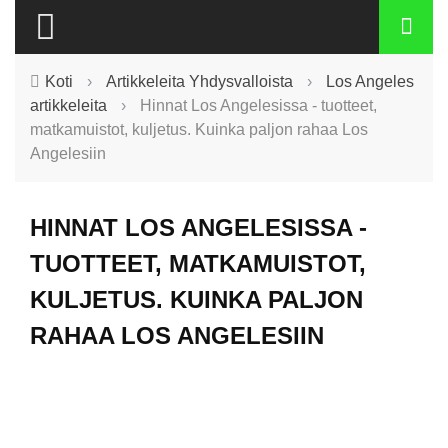
Koti
›
Artikkeleita Yhdysvalloista
›
Los Angeles
artikkeleita
›
Hinnat Los Angelesissa - tuotteet,
matkamuistot, kuljetus. Kuinka paljon rahaa Los
Angelesiin
HINNAT LOS ANGELESISSA -
TUOTTEET, MATKAMUISTOT,
KULJETUS. KUINKA PALJON
RAHAA LOS ANGELESIIN